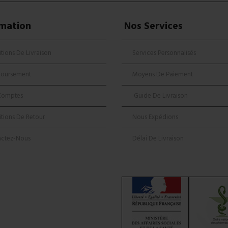
rmation
Nos Services
tions De Livraison
Services Personnalisés
oursement
Moyens De Paiement
Comptes
Guide De Livraison
tions De Retour
Nous Expédions
actez-Nous
Délai De Livraison