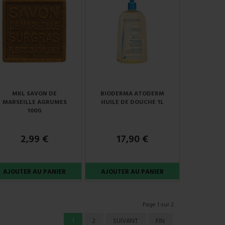
MKL SAVON DE
BIODERMA ATODERM
MARSEILLE AGRUMES
HUILE DE DOUCHE 1L
100G
2,99 €
17,90 €
Page 1 sur 2
1
2
SUIVANT
FIN