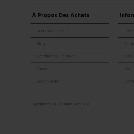
À Propos Des Achats
Info
À Propos De Nous
Condi
Blog
Remb
Conditions D'utilisation
Mes 
Paiement
Condi
Se Connecter
Cont
Copyright © Csi - All Rights Reserved.