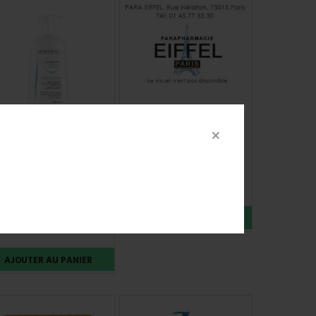
ROGER GALLET FLEUR
D'OSMANTHUS GEL
×
DOUCHE TUBE DE 200ML
BIODERMA ATODERM
INTENSIVE GEL
7,90 €
MOUSSANT VISAGE ET
CORPS FLACON 500 ML
15,90 €