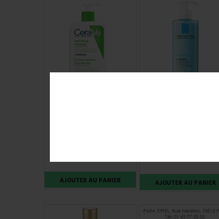
CERAVE CRÈME LAVANTE
LIPIKAR SURGRAS LA
HYDRATANTE FLACON
ROCHE POSAY CRÈME
POMPE DE 473ML
LAVANTE ANTI-
DESSECHEMENT FLACO
POMPE DE 400ML
13,90 €
16,90 €