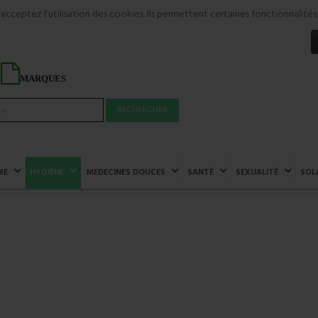
s acceptez l’utilisation des cookies. Ils permettent certaines fonctionnali
MARQUES
RECHERCHER
ME
HYGIÈNE
MEDECINES DOUCES
SANTÉ
SEXUALITÉ
SOL