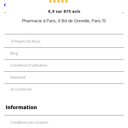
ANIMATION ET PRÉSENTATION DES COFFRETS CAUDALIE DE NOËL
4,9 sur 875 avis
Pharmacie à Paris, 6 Bd de Grenelle, Paris 15
À Propos Des Achats
À Propos De Nous
Blog
Conditions D'utilisation
Paiement
Se Connecter
Information
Conditions De Livraison