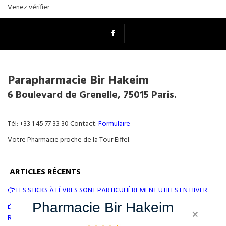
Venez vérifier
Parapharmacie Bir Hakeim
6 Boulevard de Grenelle, 75015 Paris.
Tél: +33 1 45 77 33 30 Contact:
Formulaire
Votre Pharmacie proche de la Tour Eiffel.
ARTICLES RÉCENTS
LES STICKS À LÈVRES SONT PARTICULIÈREMENT UTILES EN HIVER
Pharmacie Bir Hakeim
TOUTE L’ÉQUIPE DE LA PHARMACIE BIR HAKEIM TIENT À VOUS
×
REMERCIER