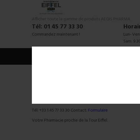
Afficher toute la gamme de produits AEGIS PHARMA
Tél: 01 45 77 33 30
Horai
Commandez maintenant !
Lun- Ven:
Sam: 9.3
Parapharmacie Bir Hakeim
6 Boulevard de Grenelle, 75015 Paris.
Tél: +33 1 45 77 33 30 Contact:
Formulaire
Votre Pharmacie proche de la Tour Eiffel.