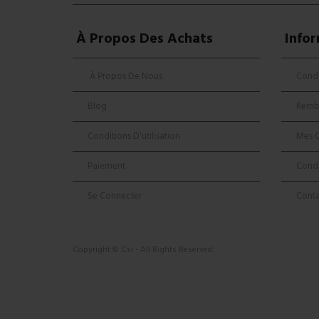
À Propos Des Achats
Info
À Propos De Nous
Condi
Blog
Remb
Conditions D'utilisation
Mes 
Paiement
Condi
Se Connecter
Cont
Copyright © Csi - All Rights Reserved.