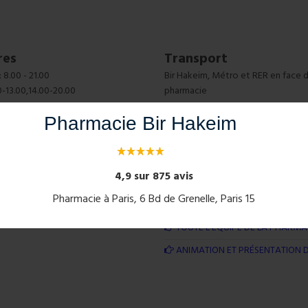
res
Transport
 8.00 - 21.00
Bir Hakeim, Métro et RER en face d
0-13.00,14.00-20.00
pharmacie
Pharmacie Bir Hakeim
4,9 sur 875 avis
ARTICLES RÉCENTS
Pharmacie à Paris, 6 Bd de Grenelle, Paris 15
LES STICKS À LÈVRES SONT PART
TOUTE L’ÉQUIPE DE LA PHARMAC
ANIMATION ET PRÉSENTATION D