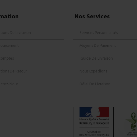
rmation
Nos Services
tions De Livraison
Services Personnalisés
oursement
Moyens De Paiement
Comptes
Guide De Livraison
tions De Retour
Nous Expédions
actez-Nous
Délai De Livraison