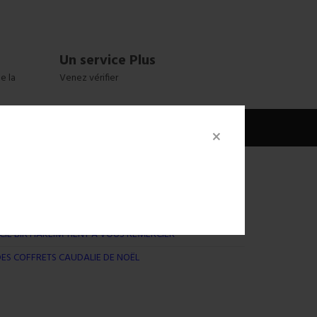
Un service Plus
e la
Venez vérifier
×
ICULIÈREMENT UTILES EN HIVER
IE BIR HAKEIM TIENT À VOUS REMERCIER
ES COFFRETS CAUDALIE DE NOËL