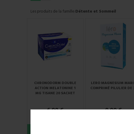
Les produits de la famille:
Détente et Sommeil
CHRONODORM DOUBLE
LERO MAGNESIUM MARI
ACTION MELATONINE 1
COMPRIMÉ PILULIER DE 
MG TISANE 20 SACHET
6,90 €
9,90 €