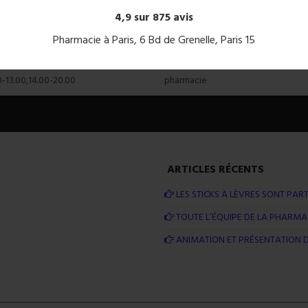
4,9 sur 875 avis
Pharmacie à Paris, 6 Bd de Grenelle, Paris 15
res
Transport
 8.00 - 21.00
Bir Hakeim, Métro et RER en face d
0-13.00,14.00-20.00
pharmacie
ARTICLES RÉCENTS
LES STICKS À LÈVRES SONT PART
TOUTE L’ÉQUIPE DE LA PHARMAC
ANIMATION ET PRÉSENTATION D