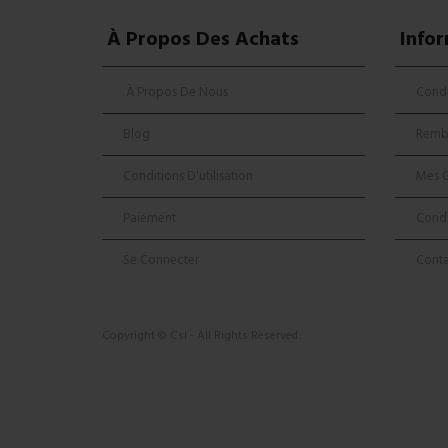
À Propos Des Achats
Info
À Propos De Nous
Condi
Blog
Remb
Conditions D'utilisation
Mes 
Paiement
Condi
Se Connecter
Cont
Copyright © Csi - All Rights Reserved.