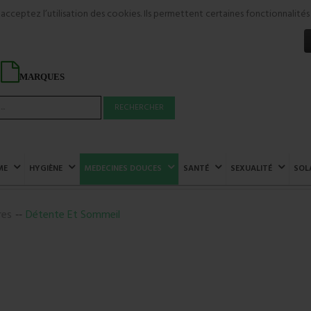
s acceptez l’utilisation des cookies. Ils permettent certaines fonctionnali
MARQUES
RECHERCHER
ME
HYGIÈNE
MEDECINES DOUCES
SANTÉ
SEXUALITÉ
SOL
res
Détente Et Sommeil