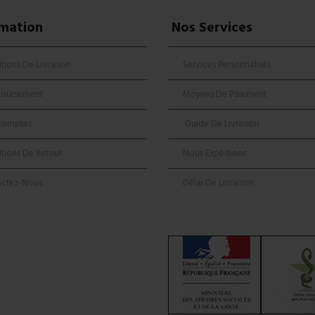
rmation
Nos Services
tions De Livraison
Services Personnalisés
oursement
Moyens De Paiement
Comptes
Guide De Livraison
tions De Retour
Nous Expédions
actez-Nous
Délai De Livraison