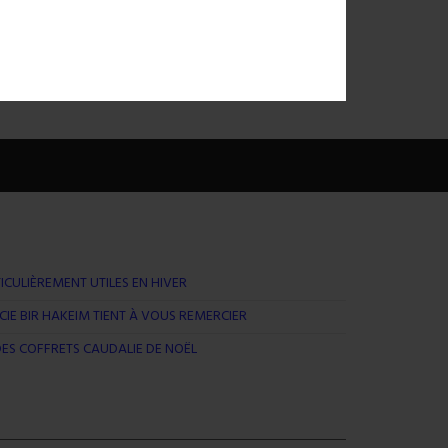
Un service Plus
e la
Venez vérifier
ICULIÈREMENT UTILES EN HIVER
IE BIR HAKEIM TIENT À VOUS REMERCIER
ES COFFRETS CAUDALIE DE NOËL