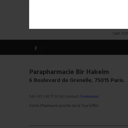
Tél: 01 45 77 33 30
Horai
Commandez maintenant !
Lun- Ven:
Sam: 9.3
Parapharmacie Bir Hakeim
6 Boulevard de Grenelle, 75015 Paris.
Tél: +33 1 45 77 33 30 Contact:
Formulaire
Votre Pharmacie proche de la Tour Eiffel.