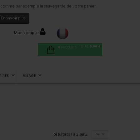
tés comme par exemple la sauvegarde de votre panier.
En savoir plus
Mon compte
TOTAL
0,00 €
0
PRODUITS
AIRES
VISAGE
Résultats 1 à 2 sur 2
24