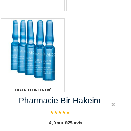
Tenez-moi au courant
Tenez-moi au courant
THALGO CONCENTRÉ
D'HYDRATATION ABSOLUE
Pharmacie Bir Hakeim
TUBE DE 7*1.2ML
×
25,00 €
4,9 sur 875 avis