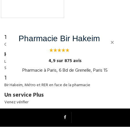
Tenez-moi au courant
Tél: 01 45 77 33 30
Pharmacie Bir Hakeim
×
Commandez maintenant !
Horaires
4,9 sur 875 avis
Lun- Ven: 8.00 - 21.00
Sam: 9.30-13.00,14.00-20.00
Pharmacie à Paris, 6 Bd de Grenelle, Paris 15
Transport
Bir Hakeim, Métro et RER en face de la pharmacie
Un service Plus
Venez vérifier