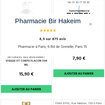
Pharmacie Bir Hakeim
×
ROGER GALLET FLEUR
4,9 sur 875 avis
D'OSMANTHUS GEL DOUCHE
TUBE DE 200ML
Pharmacie à Paris, 6 Bd de Grenelle, Paris 15
BIODERMA ATODERM
INTENSIVE GEL MOUSSANT
7,90 €
VISAGE ET CORPS FLACON 500
ML
15,90 €