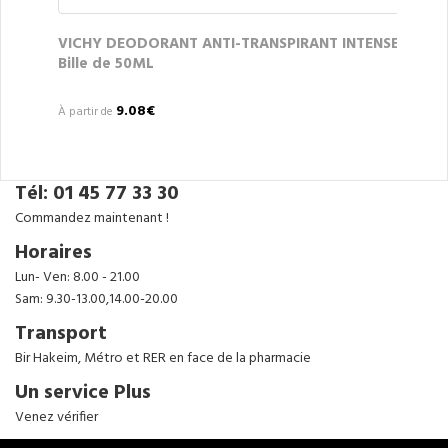
VICHY DEODORANT ANTI-TRANSPIRANT INTENSE
Bille de 50ML
9.08€
À partir de
Tél: 01 45 77 33 30
Commandez maintenant !
Horaires
Lun- Ven: 8.00 - 21.00
Sam: 9.30-13.00,14.00-20.00
Transport
Bir Hakeim, Métro et RER en face de la pharmacie
Un service Plus
Venez vérifier