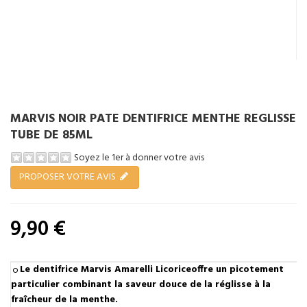
MARVIS NOIR PATE DENTIFRICE MENTHE REGLISSE
TUBE DE 85ML
Soyez le 1er à donner votre avis
PROPOSER VOTRE AVIS
9,90 €
Tenez-moi au courant
Le dentifrice Marvis Amarelli Licoriceoffre un picotement
particulier combinant la saveur douce de la réglisse à la
fraîcheur de la menthe.