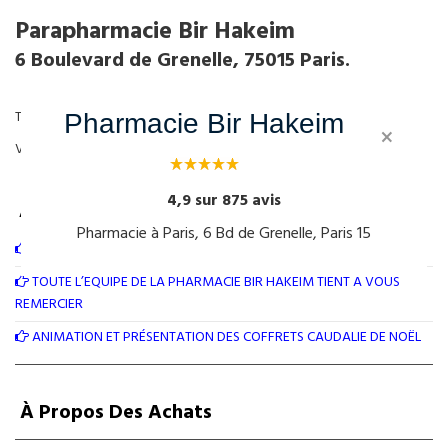
Parapharmacie Bir Hakeim
6 Boulevard de Grenelle, 75015 Paris.
Tél: +33 1 45 77 33 30 Contact:
Formulaire
Pharmacie Bir Hakeim
×
Votre Pharmacie proche de la Tour Eiffel.
4,9 sur 875 avis
ARTICLES RÉCENTS
Pharmacie à Paris, 6 Bd de Grenelle, Paris 15
LES STICKS À LÈVRES SONT PARTICULIÈREMENT UTILES EN HIVER
TOUTE L’ÉQUIPE DE LA PHARMACIE BIR HAKEIM TIENT À VOUS
REMERCIER
ANIMATION ET PRÉSENTATION DES COFFRETS CAUDALIE DE NOËL
À Propos Des Achats