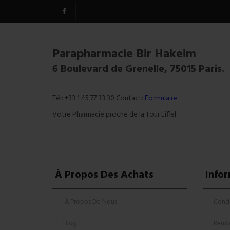
Parapharmacie Bir Hakeim
6 Boulevard de Grenelle, 75015 Paris.
Tél: +33 1 45 77 33 30 Contact:
Formulaire
Votre Pharmacie proche de la Tour Eiffel.
À Propos Des Achats
Info
À Propos De Nous
Condi
Blog
Remb