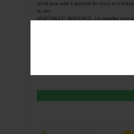
Scholl pour aider à absorber les chocs et à réduire
du dos.
ADAPTABLE ET RESISTANTE : Les semelles sont ad
chaussures et peuvent être ajustées pour un conf
fabriquées avec des matériaux de haute qualité qu
résistance à l'usure.
3 EN 1 : Absorbe instantanément les chocs dû à la
corps. Epouse la forme du pied pour une répartit
réduction optimale de la pression, puis stabilise l
s’adapter à votre démarche naturelle