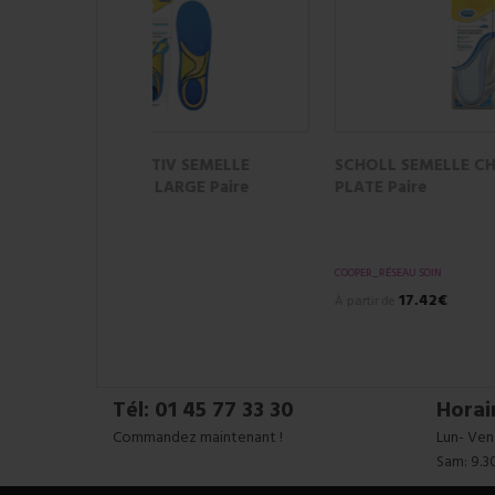
SCHOLL SEMELLE GENOU&TALON
SCHO
Taille 3 Paire
BOTT
COOPER
COOPER
21.58€
À partir de
À parti
Tél: 01 45 77 33 30
Horai
Commandez maintenant !
Lun- Ven:
Sam: 9.3