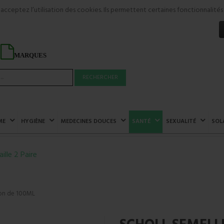
s acceptez l’utilisation des cookies. Ils permettent certaines fonctionnali
MARQUES
RECHERCHER
ME
HYGIÈNE
MEDECINES DOUCES
SANTÉ
SEXUALITÉ
SOL
lle 2 Paire
on de 100ML