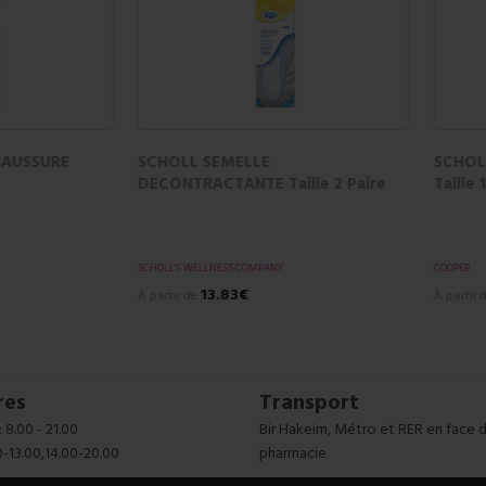
LL SEMELLE BOTTES &
SCHOLL SEMELLE 3EN1 FASCII
INES
PLANTAIRE Taille 1 Paire
_RÉSEAU SOIN
COOPER
17.42€
21.58€
r de
À partir de
res
Transport
 8.00 - 21.00
Bir Hakeim, Métro et RER en face d
0-13.00,14.00-20.00
pharmacie