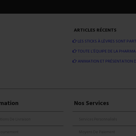
ARTICLES RÉCENTS
LES STICKS À LÈVRES SONT PART
TOUTE L’ÉQUIPE DE LA PHARMAC
ANIMATION ET PRÉSENTATION D
rmation
Nos Services
tions De Livraison
Services Personnalisés
oursement
Moyens De Paiement