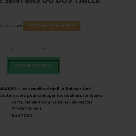
 3EN1 BAS DU DOS TAILLE
PROPOSER VOTRE AVIS
er votre avis
IRES : Les semelles Scholl In-Balance Anti-
soutien ciblé pour soulager les douleurs lombaires.
Santé, Premiers Soins, Semelles-Talonnettes
5056585800691
En STOCK