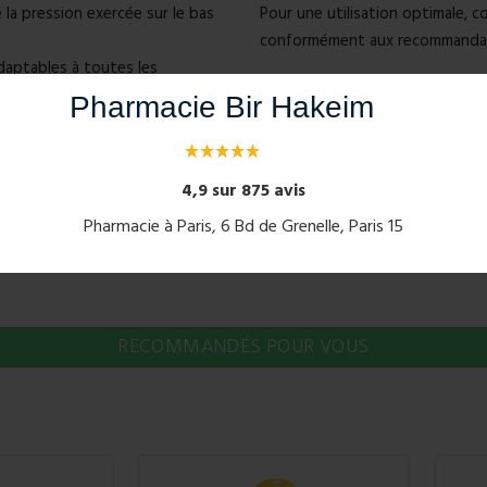
 la pression exercée sur le bas
Pour une utilisation optimale, co
conformément aux recommandati
aptables à toutes les
ort optimal. Elles sont
Si nécessaire, utilisez progress
Pharmacie Bir Hakeim
i offrent durabilité et
chaque jour et de plus en plus 
porter toute la journée.
 pression au niveau du bas du
Composition:
4,9 sur 875 avis
ion du poids uniforme et une
Silicone
Pharmacie à Paris, 6 Bd de Grenelle, Paris 15
a position de votre pied afin de
Pointure: 40-42
RECOMMANDÉS POUR VOUS