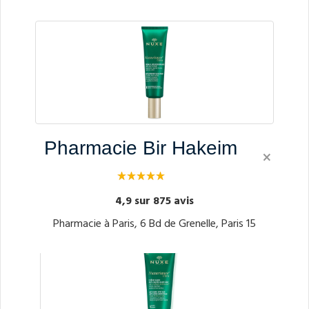
NUXURIANCE ULTRA Crème FLUIDE PEAU NORMA
Pharmacie Bir Hakeim
×
LE A MIXTE Tube Pompe de 50ML
4,9 sur 875 avis
NUXE
Pharmacie à Paris, 6 Bd de Grenelle, Paris 15
42.90€
À partir de