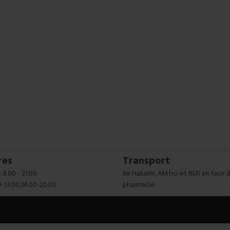
res
Transport
 8.00 - 21.00
Bir Hakeim, Métro et RER en face d
0-13.00,14.00-20.00
pharmacie