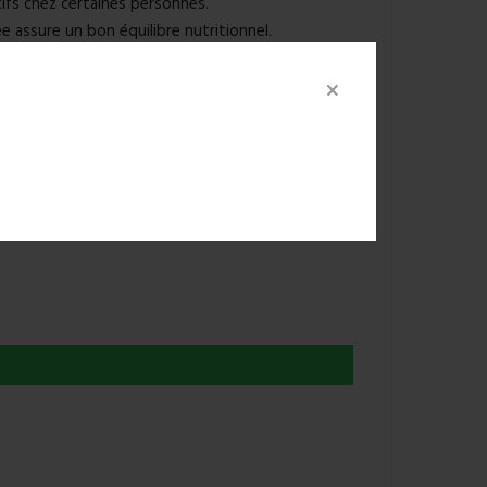
ifs chez certaines personnes.
ée assure un bon équilibre nutritionnel.
de de vie sain.
×
 une alimentation variée et équilibrée.
ants.
rieure à 25°C et à l'abri de la lumière et de