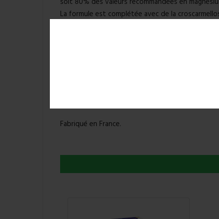
soit 80% des valeurs recommandées en magnésiu
La formule est complétée avec de la croscarmellos
désagrégation du comprimé pour mieux libérer le
Le magnésium contribue au fonctionnement norma
réduction de la fatigue.
Sans dioxyde de titane.
Végan.
Fabriqué en France.