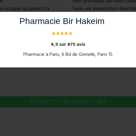
m.
Peut provoquer des effets laxat
e sodique qui garantit la
Seule une alimentation diversifi
 magnésium marin.
À prendre dans le cadre d'un mo
Pharmacie Bir Hakeim
l du système nerveux et à la
Ce produit ne se substitue pas à
Tenir hors de la portée des enf
4,9 sur 875 avis
Conserver à une température infé
Pharmacie à Paris, 6 Bd de Grenelle, Paris 15
l'humidité.
PRODUITS COMPLÉMENTAIRES