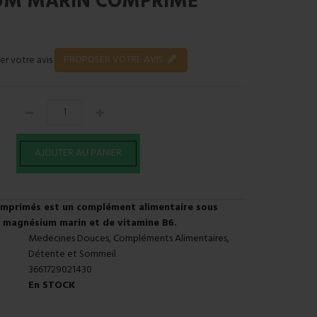
UM MARIN COMPRIMÉ
PROPOSER VOTRE AVIS
er votre avis
mprimés est un complément alimentaire sous
 magnésium marin et de vitamine B6.
Medecines Douces, Compléments Alimentaires,
Détente et Sommeil
3661729021430
En STOCK