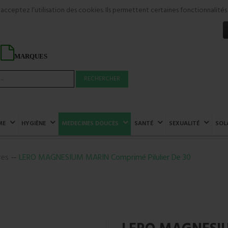
s acceptez l’utilisation des cookies. Ils permettent certaines fonctionnali
MARQUES
RECHERCHER
ME
HYGIÈNE
MEDECINES DOUCES
SANTÉ
SEXUALITÉ
SOL
res
LERO MAGNESIUM MARIN Comprimé Pilulier De 30