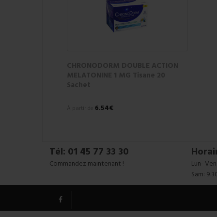
CHRONODORM DOUBLE ACTION
MELATONINE 1 MG Tisane 20
Sachet
6.54€
À partir de
Tél: 01 45 77 33 30
Horai
Commandez maintenant !
Lun- Ven:
Sam: 9.3