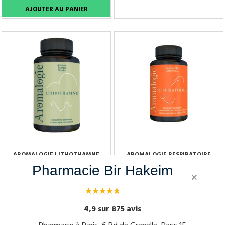
Tenez-moi au courant
AROMALOGIE LITHOTHAMNE
AROMALOGIE RESPIRATOIRE
GEL BOÎTE DE 90
GÉLULE BOÎTE DE 60
Pharmacie Bir Hakeim
×
19,50 €
23,00 €
4,9 sur 875 avis